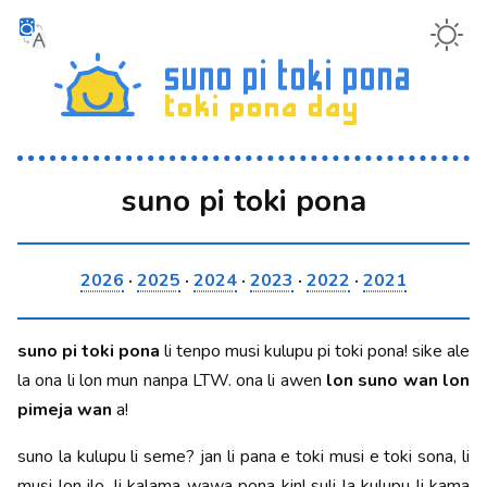
suno pi toki pona
2026
·
2025
·
2024
·
2023
·
2022
·
2021
suno pi toki pona
li tenpo musi kulupu pi toki pona! sike ale
la ona li lon mun nanpa LTW. ona li awen
lon suno wan lon
pimeja wan
a!
suno la kulupu li seme? jan li pana e toki musi e toki sona, li
musi lon ilo, li kalama wawa pona kin! suli la kulupu li kama