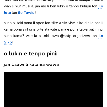
wan li pilin musi a. jan ale li ken lukin e tenpo kulupu lon
ilo
Jutu
lon
ilo Tuwisi
!
suno pi toki pona li open lon sike #MAMW. sike ale la ona li
kama pona sin! sina wile ala wile pana e pona tawa pali mi pi
suno kama? wile la o toki tawa @sptp-organizers lon
ilo
Siko
!
o lukin e tenpo pini:
jan Usawi li kalama wawa